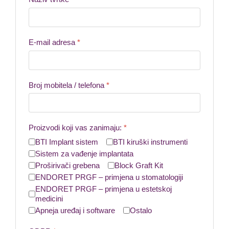
E-mail adresa
*
Broj mobitela / telefona
*
Proizvodi koji vas zanimaju:
*
BTI Implant sistem
BTI kiruški instrumenti
Sistem za vađenje implantata
Proširivači grebena
Block Graft Kit
ENDORET PRGF – primjena u stomatologiji
ENDORET PRGF – primjena u estetskoj
medicini
Apneja uređaj i software
Ostalo