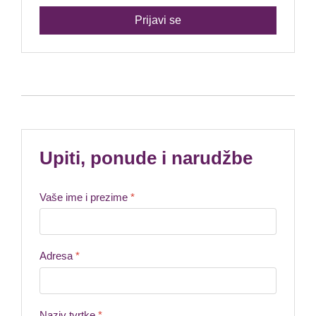
Prijavi se
Upiti, ponude i narudžbe
Vaše ime i prezime
*
Adresa
*
Naziv tvrtke
*