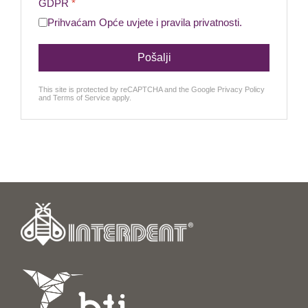
GDPR
*
Prihvaćam
Opće uvjete i pravila privatnosti
.
Pošalji
This site is protected by reCAPTCHA and the Google
Privacy Policy
and
Terms of Service
apply.