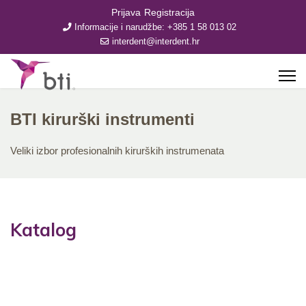
Prijava
Registracija
Informacije i narudžbe: +385 1 58 013 02
interdent@interdent.hr
BTI kirurški instrumenti
Veliki izbor profesionalnih kirurških instrumenata
Katalog