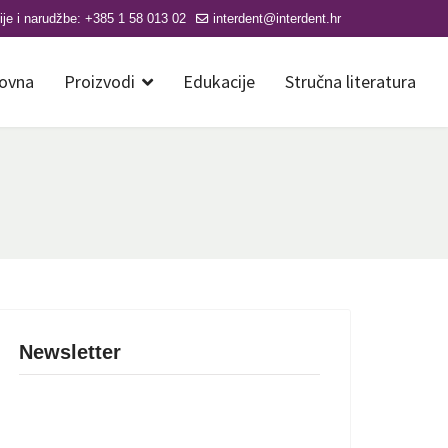
ije i narudžbe: +385 1 58 013 02
interdent@interdent.hr
ovna
Proizvodi
Edukacije
Stručna literatura
Newsletter