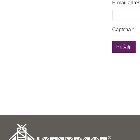
E-mail adre
Captcha
*
Pošalji