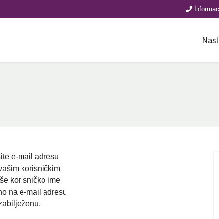
Informac
Nasl
ite e-mail adresu
vašim korisničkim
še korisničko ime
ano na e-mail adresu
zabilježenu.